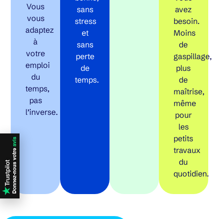
Vous
sans
avez
vous
stress
besoin.
adaptez
et
Moins
à
sans
de
votre
perte
gaspillage,
emploi
de
plus
du
temps.
de
temps,
maîtrise,
pas
même
l’inverse.
pour
les
petits
travaux
du
quotidien.