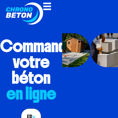
Commandez
votre
béton
en ligne
FR
>