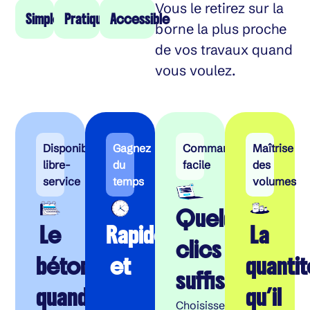
Vous le retirez sur la
Simple
Pratique
Accessible
borne la plus proche
de vos travaux quand
vous voulez.
Disponibilité
Gagnez
Commande
Maîtrise
libre-
du
facile
des
service
temps
volumes
Quelques
Le
Rapide
La
clics
béton
et
quanti
suffisent
quand
qu’il
Choisissez