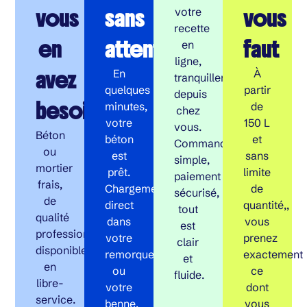
vous
sans
vous
votre
recette
en
attente
faut
en
ligne,
avez
En
À
tranquillement
quelques
partir
depuis
besoin
minutes,
de
chez
votre
150 L
vous.
Béton
béton
et
Commande
ou
est
sans
simple,
mortier
prêt.
limite
paiement
frais,
Chargement
de
sécurisé,
de
direct
quantité,,
tout
qualité
dans
vous
est
professionnelle,
votre
prenez
clair
disponible
remorque
exactement
et
en
ou
ce
fluide.
libre-
votre
dont
service.
benne,
vous