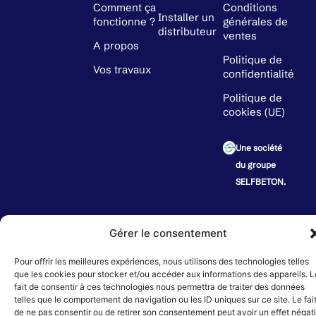
Comment ça
Conditions
Installer un
fonctionne ?
générales de
distributeur
ventes
A propos
Politique de
Vos travaux
confidentialité
Politique de
cookies (UE)
Une société
du groupe
SELFBETON.
PAIE
Horaires variables suivant le point de distribution
SÉCU
Gérer le consentement
Pour offrir les meilleures expériences, nous utilisons des technologies telles
© 2024 SELFBETON | SASU au capital de 10 000 € | SIRET : 892 570 243 00022 |
que les cookies pour stocker et/ou accéder aux informations des appareils. L
Création de sites internet :
Déclic Communication
fait de consentir à ces technologies nous permettra de traiter des données
telles que le comportement de navigation ou les ID uniques sur ce site. Le fai
de ne pas consentir ou de retirer son consentement peut avoir un effet négati