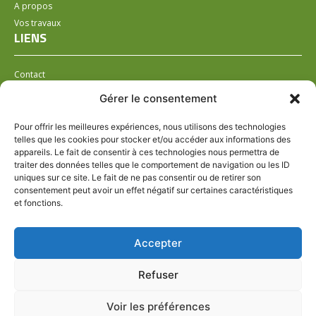
A propos
Vos travaux
LIENS
Contact
Installer un distributeur
Gérer le consentement
LÉGAL
Pour offrir les meilleures expériences, nous utilisons des technologies
telles que les cookies pour stocker et/ou accéder aux informations des
Mentions légales
appareils. Le fait de consentir à ces technologies nous permettra de
Conditions générales de ventes
traiter des données telles que le comportement de navigation ou les ID
Politique de confidentialité
uniques sur ce site. Le fait de ne pas consentir ou de retirer son
consentement peut avoir un effet négatif sur certaines caractéristiques
Politique de cookies (UE)
et fonctions.
HORAIRES VARIABLES SUIVANT LE POINT DE
Accepter
DISTRIBUTION
SUIVEZ-NOUS
Refuser
PAIEMENT SÉCURISÉ
Voir les préférences