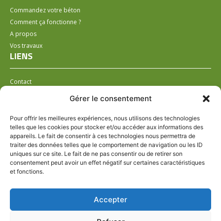
Commandez votre béton
Comment ça fonctionne ?
A propos
Vos travaux
LIENS
Contact
Installer un distributeur
Gérer le consentement
LÉGAL
Pour offrir les meilleures expériences, nous utilisons des technologies
telles que les cookies pour stocker et/ou accéder aux informations des
Mentions légales
appareils. Le fait de consentir à ces technologies nous permettra de
Conditions générales de ventes
traiter des données telles que le comportement de navigation ou les ID
Politique de confidentialité
uniques sur ce site. Le fait de ne pas consentir ou de retirer son
consentement peut avoir un effet négatif sur certaines caractéristiques
Politique de cookies (UE)
et fonctions.
HORAIRES VARIABLES SUIVANT LE POINT DE
Accepter
DISTRIBUTION
SUIVEZ-NOUS