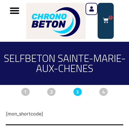
0
SELFBETON SAINTE-MARIE-
AUX-CHENES
1
2
3
4
[mon_shortcode]