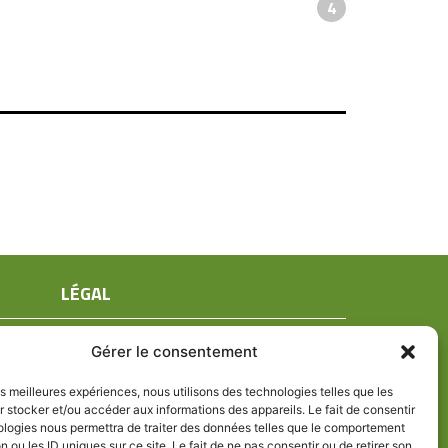
4
LÉGAL
Mentions légales
Gérer le consentement
Conditions générales de ventes
Politique de confidentialité
les meilleures expériences, nous utilisons des technologies telles que les
 stocker et/ou accéder aux informations des appareils. Le fait de consentir
Politique de cookies (UE)
ologies nous permettra de traiter des données telles que le comportement
n ou les ID uniques sur ce site. Le fait de ne pas consentir ou de retirer son