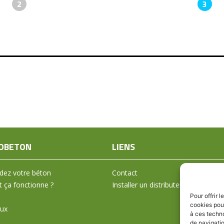
2
3
OBETON
LIENS
ez votre béton
Contact
ça fonctionne ?
Installer un distributeur
Pour offrir 
cookies pour
aux
à ces techn
de navigatio