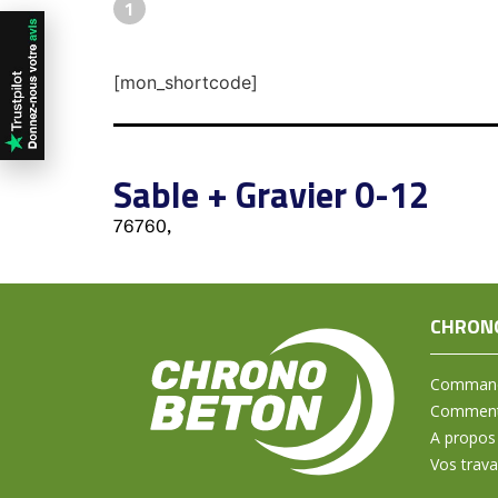
1
[mon_shortcode]
Sable + Gravier 0-12
76760,
CHRON
Command
Comment 
A propos
Vos trav