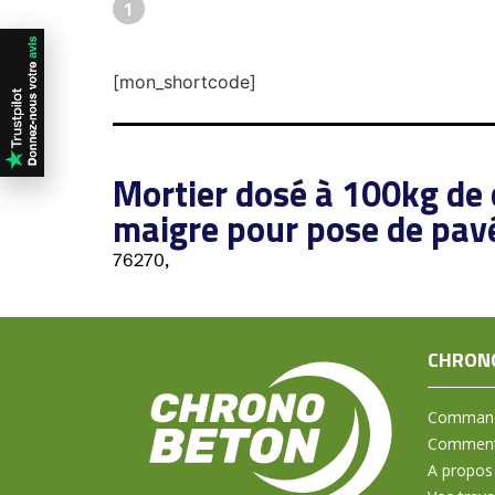
1
[mon_shortcode]
Mortier dosé à 100kg de
maigre pour pose de pav
76270,
CHRON
Command
Comment 
A propos