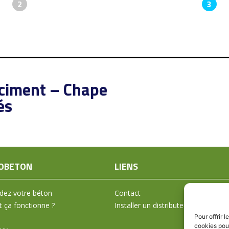
2
3
 ciment – Chape
és
OBETON
LIENS
ez votre béton
Contact
ça fonctionne ?
Installer un distributeur
Pour offrir 
cookies pour