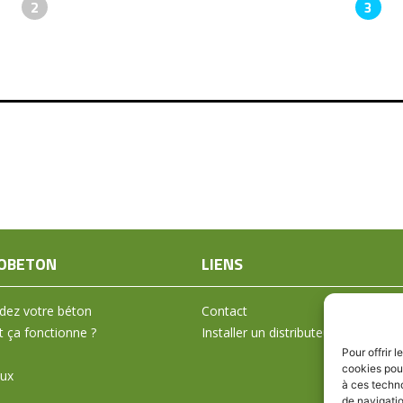
2
3
OBETON
LIENS
ez votre béton
Contact
ça fonctionne ?
Installer un distributeur
Pour offrir 
cookies pour
aux
à ces techn
de navigatio