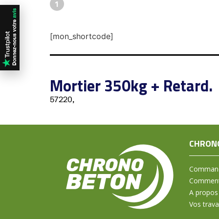
1
[mon_shortcode]
Mortier 350kg + Retard.
57220,
CHRON
Command
Comment 
A propos
Vos trav