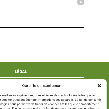
4
LÉGAL
Mentions légales
Gérer le consentement
Conditions générales de ventes
Politique de confidentialité
les meilleures expériences, nous utilisons des technologies telles que les
 stocker et/ou accéder aux informations des appareils. Le fait de consentir
Politique de cookies (UE)
ologies nous permettra de traiter des données telles que le comportement
n ou les ID uniques sur ce site. Le fait de ne pas consentir ou de retirer son