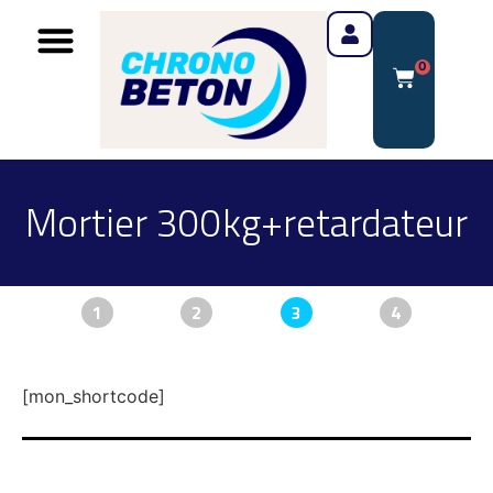
0
Mortier 300kg+retardateur
1
2
3
4
[mon_shortcode]