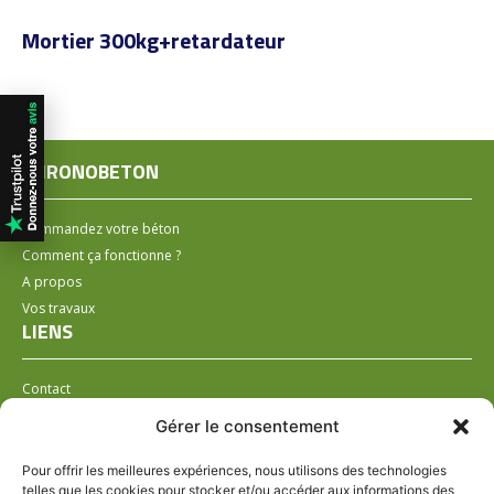
Mortier 300kg+retardateur
CHRONOBETON
Commandez votre béton
Comment ça fonctionne ?
A propos
Vos travaux
LIENS
Contact
Installer un distributeur
Gérer le consentement
LÉGAL
Pour offrir les meilleures expériences, nous utilisons des technologies
telles que les cookies pour stocker et/ou accéder aux informations des