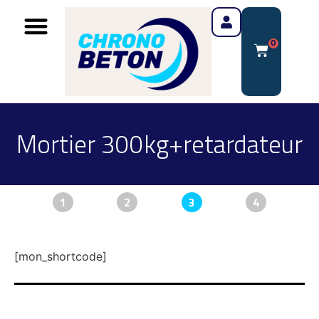
0
Mortier 300kg+retardateur
1
2
3
4
[mon_shortcode]