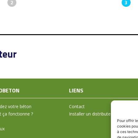
2
3
teur
OBETON
LIENS
ez votre béton
Contact
ça fonctionne ?
Installer un distributeur
Pour offrir 
cookies pour
aux
à ces techn
de navigatio