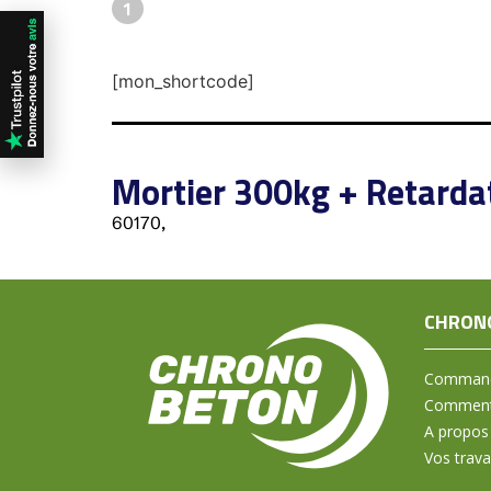
1
[mon_shortcode]
Mortier 300kg + Retarda
60170,
CHRON
Command
Comment 
A propos
Vos trav