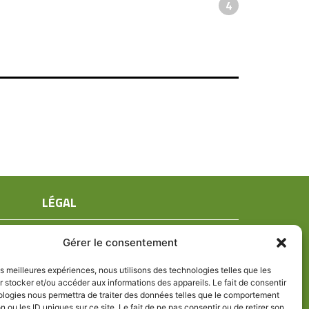
4
LÉGAL
Mentions légales
Gérer le consentement
Conditions générales de ventes
Politique de confidentialité
les meilleures expériences, nous utilisons des technologies telles que les
 stocker et/ou accéder aux informations des appareils. Le fait de consentir
Politique de cookies (UE)
ologies nous permettra de traiter des données telles que le comportement
n ou les ID uniques sur ce site. Le fait de ne pas consentir ou de retirer son