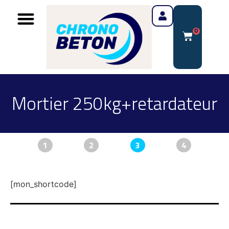
0
Mortier 250kg+retardateur
1
2
3
4
[mon_shortcode]