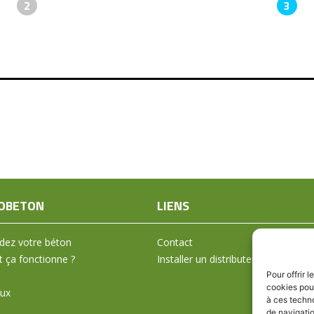
2
3
OBETON
LIENS
ez votre béton
Contact
ça fonctionne ?
Installer un distributeur
Pour offrir 
cookies pour
aux
à ces techn
de navigatio