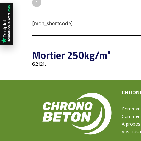
1
[mon_shortcode]
Mortier 250kg/m³
62121,
CHRON
Command
Comment 
A propos
Vos trav