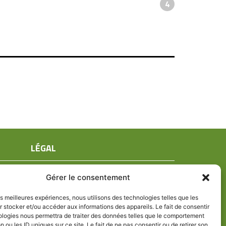
4
LÉGAL
Mentions légales
Gérer le consentement
Conditions générales de ventes
Politique de confidentialité
les meilleures expériences, nous utilisons des technologies telles que les
 stocker et/ou accéder aux informations des appareils. Le fait de consentir
Politique de cookies (UE)
ologies nous permettra de traiter des données telles que le comportement
n ou les ID uniques sur ce site. Le fait de ne pas consentir ou de retirer son