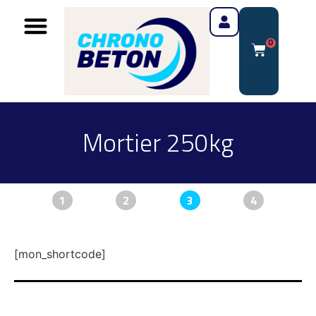
0
Mortier 250kg
1
2
3
4
[mon_shortcode]