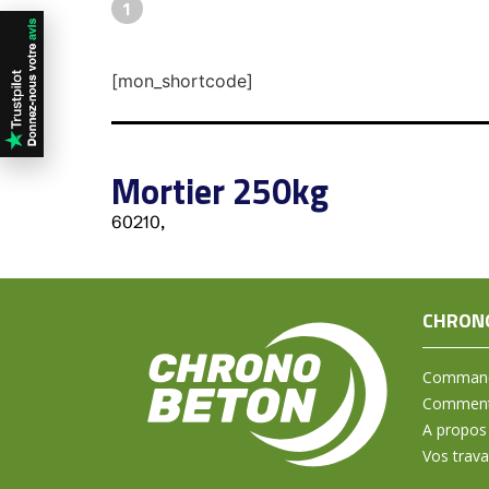
1
[mon_shortcode]
Mortier 250kg
60210,
CHRON
Command
Comment 
A propos
Vos trav