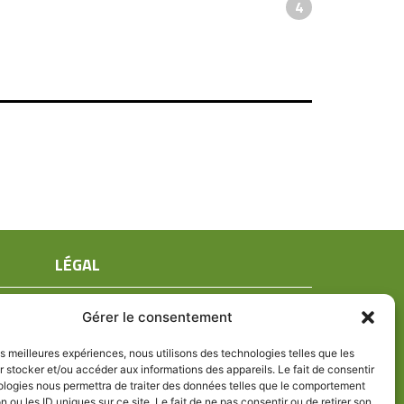
4
LÉGAL
Mentions légales
Gérer le consentement
Conditions générales de ventes
Politique de confidentialité
les meilleures expériences, nous utilisons des technologies telles que les
 stocker et/ou accéder aux informations des appareils. Le fait de consentir
Politique de cookies (UE)
ologies nous permettra de traiter des données telles que le comportement
n ou les ID uniques sur ce site. Le fait de ne pas consentir ou de retirer son