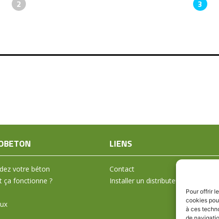
2
3
OBETON
LIENS
ez votre béton
Contact
ça fonctionne ?
Installer un distributeur
Pour offrir 
cookies pour
aux
à ces techn
de navigatio