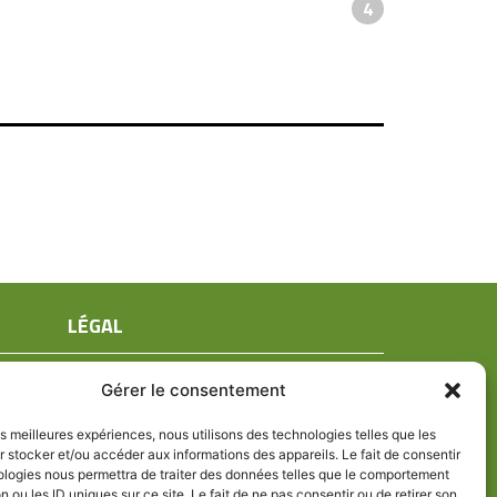
4
LÉGAL
Mentions légales
Gérer le consentement
Conditions générales de ventes
Politique de confidentialité
les meilleures expériences, nous utilisons des technologies telles que les
 stocker et/ou accéder aux informations des appareils. Le fait de consentir
Politique de cookies (UE)
ologies nous permettra de traiter des données telles que le comportement
n ou les ID uniques sur ce site. Le fait de ne pas consentir ou de retirer son