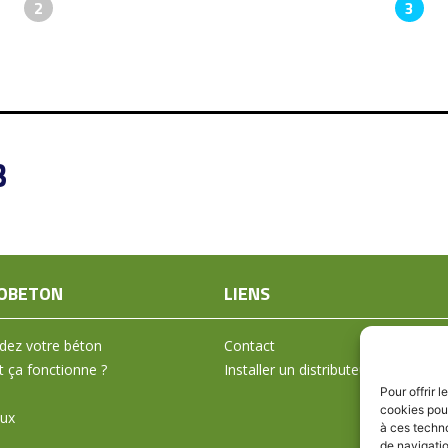
2
3
3
OBETON
LIENS
ez votre béton
Contact
ça fonctionne ?
Installer un distributeur
Pour offrir 
cookies pour
aux
à ces techn
de navigatio