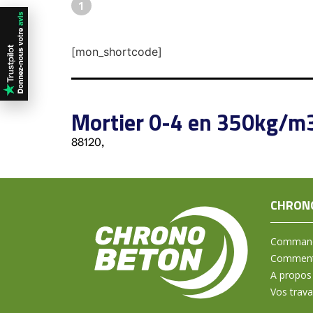
1
[mon_shortcode]
Mortier 0-4 en 350kg/m
88120,
CHRON
Command
Comment 
A propos
Vos trav