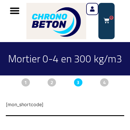
0
Mortier 0-4 en 300 kg/m3
1
2
3
4
[mon_shortcode]