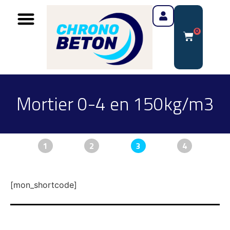
0
Mortier 0-4 en 150kg/m3
1
2
3
4
[mon_shortcode]