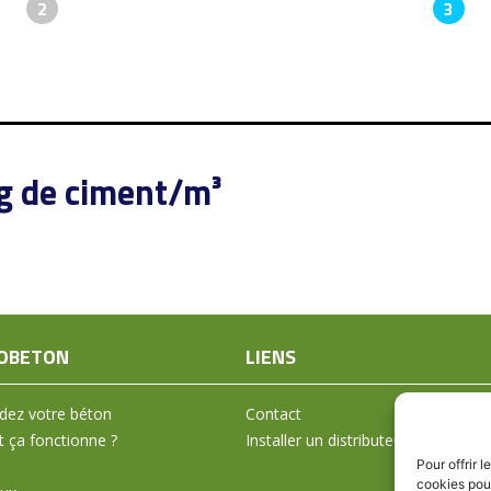
2
3
kg de ciment/m³
OBETON
LIENS
ez votre béton
Contact
ça fonctionne ?
Installer un distributeur
Pour offrir 
cookies pour