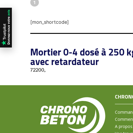
1
[mon_shortcode]
Mortier 0-4 dosé à 250 
avec retardateur
72200,
CHRON
Command
Comment 
A propos