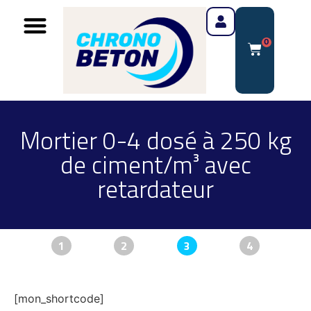
0
Mortier 0-4 dosé à 250 kg
de ciment/m³ avec
retardateur
1
2
3
4
[mon_shortcode]