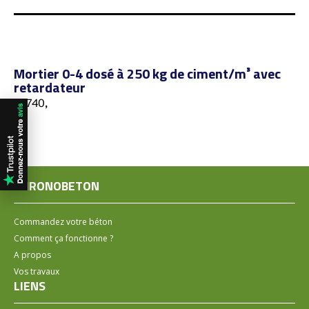
Mortier 0-4 dosé à 250 kg de ciment/m³ avec
retardateur
57740,
CHRONOBETON
Commandez votre béton
Comment ça fonctionne ?
A propos
Vos travaux
LIENS