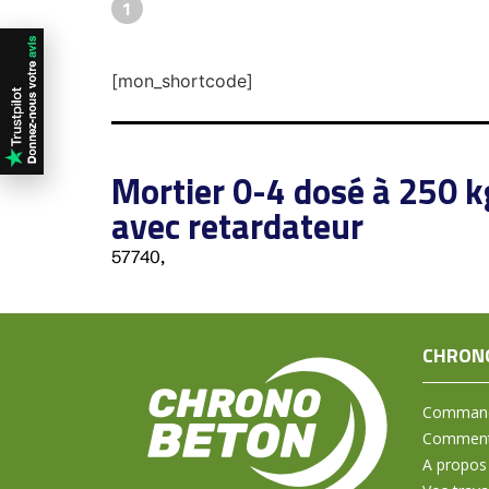
1
[mon_shortcode]
Mortier 0-4 dosé à 250 
avec retardateur
57740,
CHRON
Command
Comment 
A propos