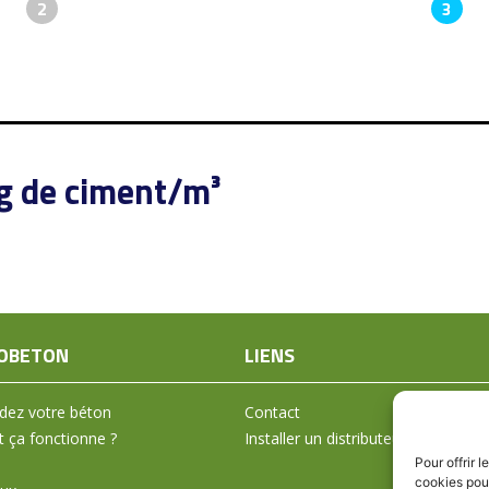
2
3
kg de ciment/m³
OBETON
LIENS
ez votre béton
Contact
ça fonctionne ?
Installer un distributeur
Pour offrir 
cookies pour