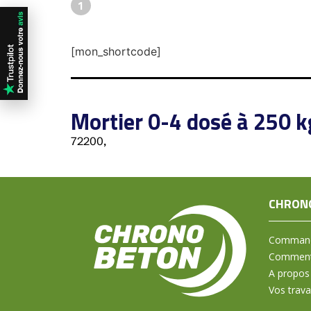
1
[mon_shortcode]
Mortier 0-4 dosé à 250 
72200,
CHRON
Command
Comment 
A propos
Vos trav