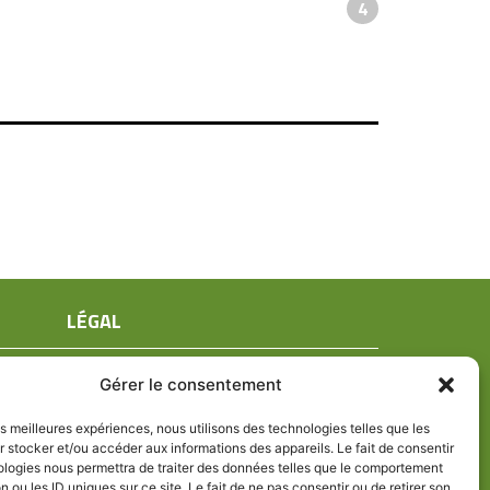
4
LÉGAL
Mentions légales
Gérer le consentement
Conditions générales de ventes
Politique de confidentialité
les meilleures expériences, nous utilisons des technologies telles que les
 stocker et/ou accéder aux informations des appareils. Le fait de consentir
Politique de cookies (UE)
ologies nous permettra de traiter des données telles que le comportement
n ou les ID uniques sur ce site. Le fait de ne pas consentir ou de retirer son