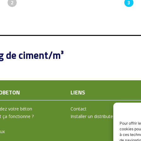
2
3
kg de ciment/m³
OBETON
LIENS
ez votre béton
Contact
ça fonctionne ?
Installer un distributeur
Pour offrir 
cookies pour
aux
à ces techn
de navigatio