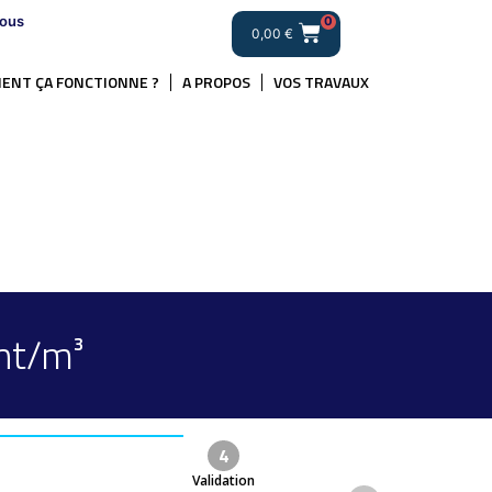
ous
0
0,00
€
ENT ÇA FONCTIONNE ?
A PROPOS
VOS TRAVAUX
nt/m³
4
Validation