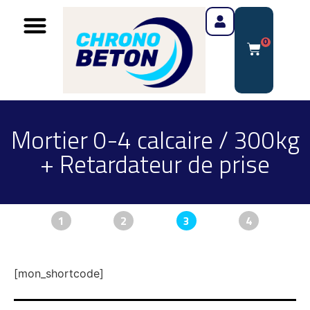
0
Mortier 0-4 calcaire / 300kg
+ Retardateur de prise
1
2
3
4
[mon_shortcode]