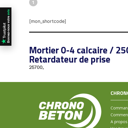
1
[mon_shortcode]
Mortier 0-4 calcaire / 2
Retardateur de prise
25700,
CHRON
Command
Comment 
A propos