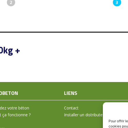
2
3
50kg +
OBETON
LIENS
ez votre béton
Contact
ça fonctionne ?
Installer un distributeur
Pour offrir 
cookies pour