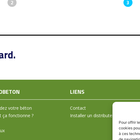
2
3
ard.
OBETON
LIENS
ez votre béton
Contact
ça fonctionne ?
Installer un distributeur
Pour offrir 
cookies pour
aux
à ces techn
de navigatio