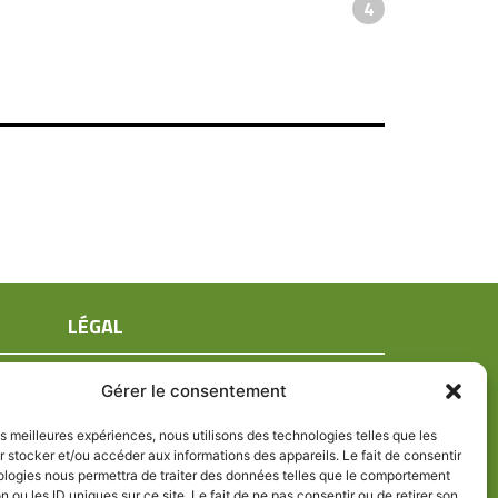
4
LÉGAL
Mentions légales
Gérer le consentement
Conditions générales de ventes
Politique de confidentialité
les meilleures expériences, nous utilisons des technologies telles que les
 stocker et/ou accéder aux informations des appareils. Le fait de consentir
Politique de cookies (UE)
ologies nous permettra de traiter des données telles que le comportement
n ou les ID uniques sur ce site. Le fait de ne pas consentir ou de retirer son