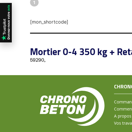
1
[mon_shortcode]
Mortier 0-4 350 kg + Ret
59290,
CHRON
Command
Comment 
A propos
Vos trav