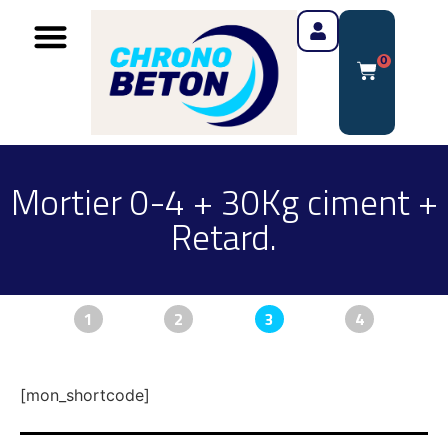
0
Mortier 0-4 + 30Kg ciment +
Retard.
1
2
3
4
[mon_shortcode]