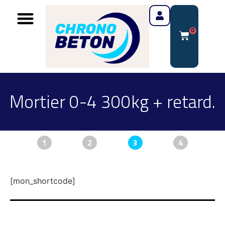
0
Mortier 0-4 300kg + retard.
1
2
3
4
[mon_shortcode]