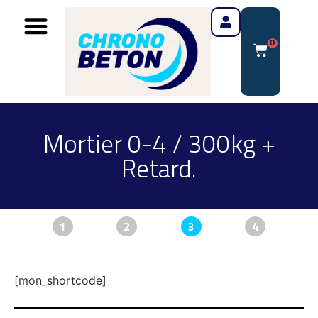
0
Mortier 0-4 / 300kg +
Retard.
1
2
3
4
[mon_shortcode]