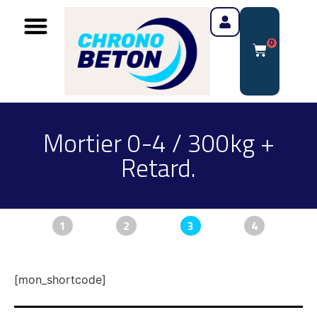
0
Mortier 0-4 / 300kg +
Retard.
1
2
3
4
[mon_shortcode]