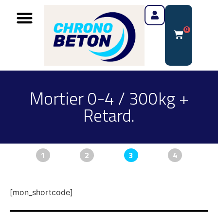
0
Mortier 0-4 / 300kg +
Retard.
1
2
3
4
[mon_shortcode]