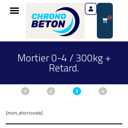
0
Mortier 0-4 / 300kg +
Retard.
1
2
3
4
[mon_shortcode]