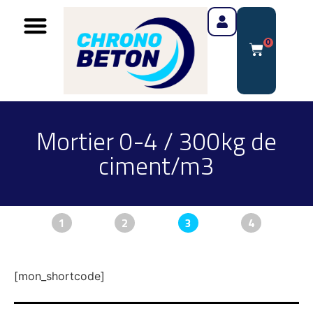
0
Mortier 0-4 / 300kg de
ciment/m3
1
2
3
4
[mon_shortcode]