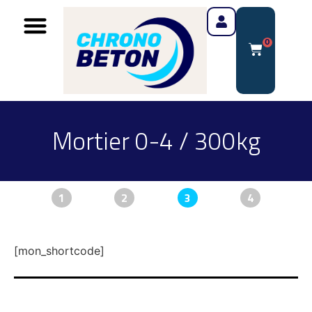
0
Mortier 0-4 / 300kg
1
2
3
4
[mon_shortcode]