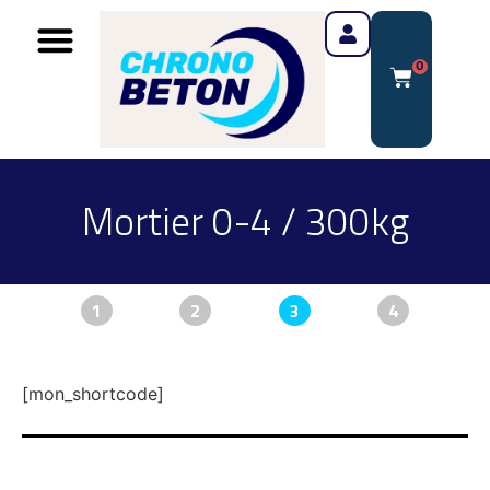
0
Mortier 0-4 / 300kg
1
2
3
4
[mon_shortcode]