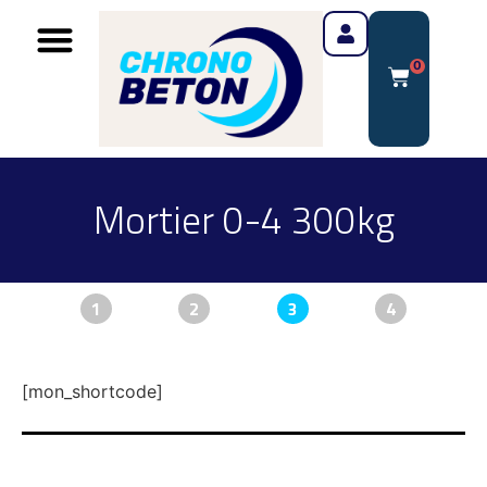
0
Mortier 0-4 300kg
1
2
3
4
[mon_shortcode]