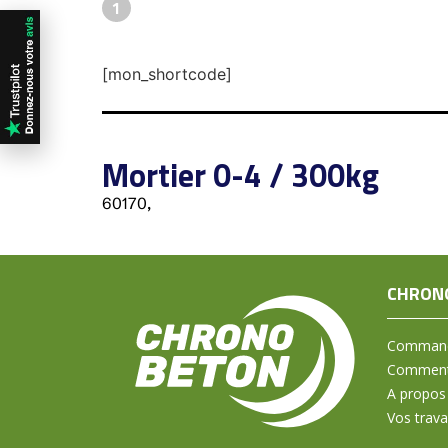
1
[mon_shortcode]
Mortier 0-4 / 300kg
60170,
CHRON
Command
Comment 
A propos
Vos trav