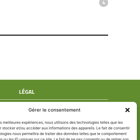
4
LÉGAL
Mentions légales
Gérer le consentement
Conditions générales de ventes
Politique de confidentialité
les meilleures expériences, nous utilisons des technologies telles que les
 stocker et/ou accéder aux informations des appareils. Le fait de consentir
Politique de cookies (UE)
ologies nous permettra de traiter des données telles que le comportement
n ou les ID uniques sur ce site. Le fait de ne pas consentir ou de retirer son