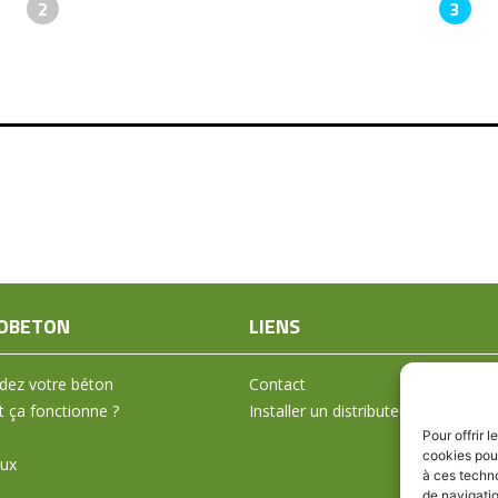
2
3
OBETON
LIENS
ez votre béton
Contact
ça fonctionne ?
Installer un distributeur
Pour offrir 
cookies pour
aux
à ces techn
de navigatio