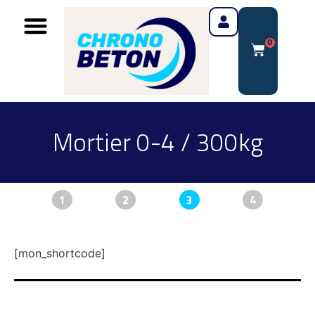
0
Mortier 0-4 / 300kg
1
2
3
4
[mon_shortcode]