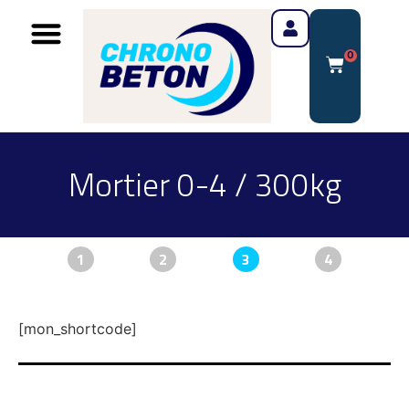
0
Mortier 0-4 / 300kg
1
2
3
4
[mon_shortcode]