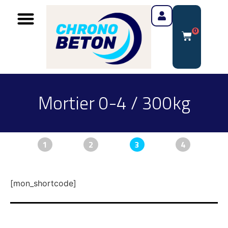
0
Mortier 0-4 / 300kg
1
2
3
4
[mon_shortcode]