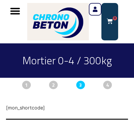
0
Mortier 0-4 / 300kg
1
2
3
4
[mon_shortcode]