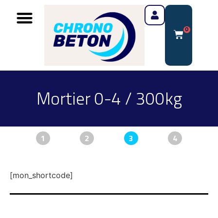
0
Mortier 0-4 / 300kg
1
2
3
4
[mon_shortcode]