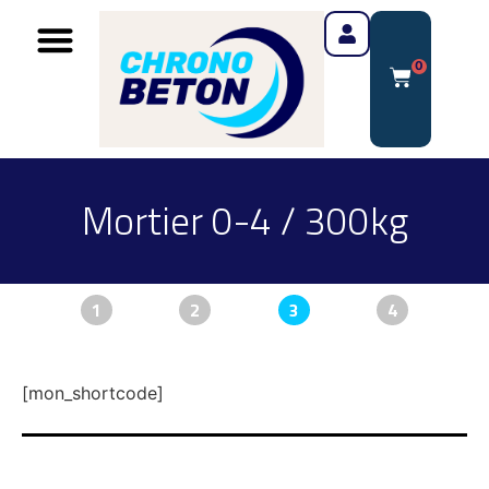
0
Mortier 0-4 / 300kg
1
2
3
4
[mon_shortcode]