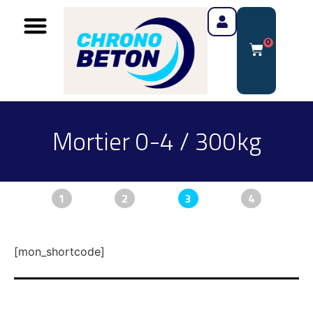
0
Mortier 0-4 / 300kg
1
2
3
4
[mon_shortcode]