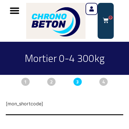
0
Mortier 0-4 300kg
1
2
3
4
[mon_shortcode]