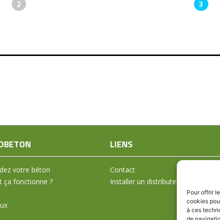
2
3
OBETON
LIENS
ez votre béton
Contact
ça fonctionne ?
Installer un distributeur
Pour offrir 
cookies pour
aux
à ces techn
de navigatio