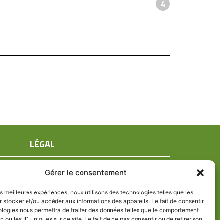
4
LÉGAL
Mentions légales
Gérer le consentement
Conditions générales de ventes
Politique de confidentialité
les meilleures expériences, nous utilisons des technologies telles que les
 stocker et/ou accéder aux informations des appareils. Le fait de consentir
Politique de cookies (UE)
ologies nous permettra de traiter des données telles que le comportement
n ou les ID uniques sur ce site. Le fait de ne pas consentir ou de retirer son