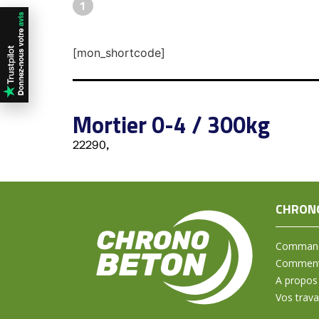
1
[mon_shortcode]
Mortier 0-4 / 300kg
22290,
CHRON
Command
Comment 
A propos
Vos trav