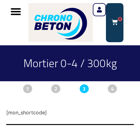
0
Mortier 0-4 / 300kg
1
2
3
4
[mon_shortcode]