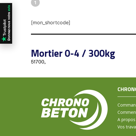
1
[mon_shortcode]
Mortier 0-4 / 300kg
51700,
CHRON
Command
Comment 
A propos
Vos trav