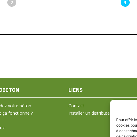
2
3
OBETON
LIENS
ez votre béton
Contact
ça fonctionne ?
Installer un distributeur
Pour offrir 
cookies pour
aux
à ces techn
de navigatio