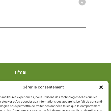
4
LÉGAL
Mentions légales
Gérer le consentement
Conditions générales de ventes
Politique de confidentialité
les meilleures expériences, nous utilisons des technologies telles que les
 stocker et/ou accéder aux informations des appareils. Le fait de consentir
Politique de cookies (UE)
ologies nous permettra de traiter des données telles que le comportement
n ou les ID uniques sur ce site. Le fait de ne pas consentir ou de retirer son