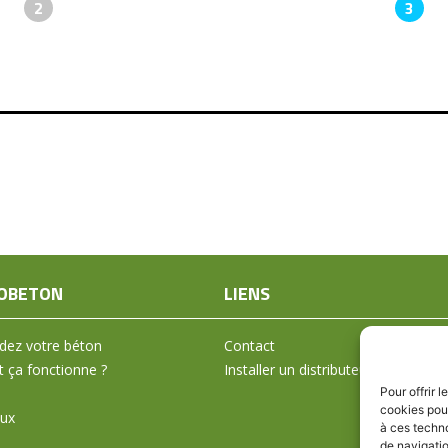
2
3
OBETON
LIENS
ez votre béton
Contact
ça fonctionne ?
Installer un distributeur
Pour offrir 
cookies pour
aux
à ces techn
de navigatio