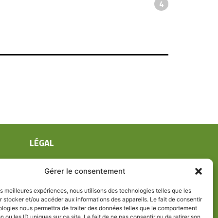
4
LÉGAL
Mentions légales
Gérer le consentement
Conditions générales de ventes
Politique de confidentialité
les meilleures expériences, nous utilisons des technologies telles que les
 stocker et/ou accéder aux informations des appareils. Le fait de consentir
Politique de cookies (UE)
ologies nous permettra de traiter des données telles que le comportement
n ou les ID uniques sur ce site. Le fait de ne pas consentir ou de retirer son