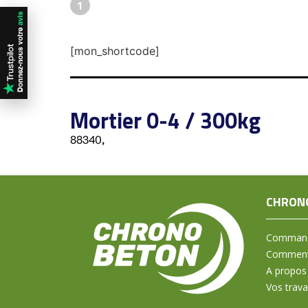
1
[mon_shortcode]
Mortier 0-4 / 300kg
88340,
CHRON
Command
Comment 
A propos
Vos trav