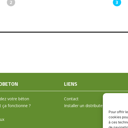
2
3
OBETON
LIENS
ez votre béton
Contact
ça fonctionne ?
Installer un distributeur
Pour offrir 
cookies pour
aux
à ces techn
de navigatio