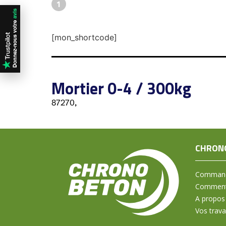
1
[mon_shortcode]
Mortier 0-4 / 300kg
87270,
CHRON
Command
Comment 
A propos
Vos trav