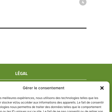
4
LÉGAL
Mentions légales
Gérer le consentement
Conditions générales de ventes
Politique de confidentialité
les meilleures expériences, nous utilisons des technologies telles que les
 stocker et/ou accéder aux informations des appareils. Le fait de consentir
Politique de cookies (UE)
ologies nous permettra de traiter des données telles que le comportement
n ou les ID uniques sur ce site. Le fait de ne pas consentir ou de retirer son