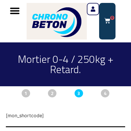
0
Mortier 0-4 / 250kg +
Retard.
1
2
3
4
[mon_shortcode]