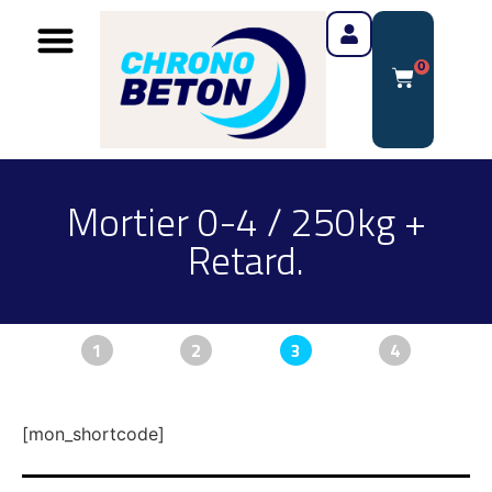
0
Mortier 0-4 / 250kg +
Retard.
1
2
3
4
[mon_shortcode]