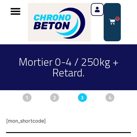
0
Mortier 0-4 / 250kg +
Retard.
1
2
3
4
[mon_shortcode]